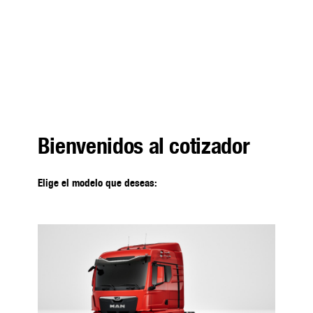
1
2
3
4
Modelo
Vitrina
Solicitud
Más Información
Bienvenidos al cotizador
Elige el modelo que deseas: